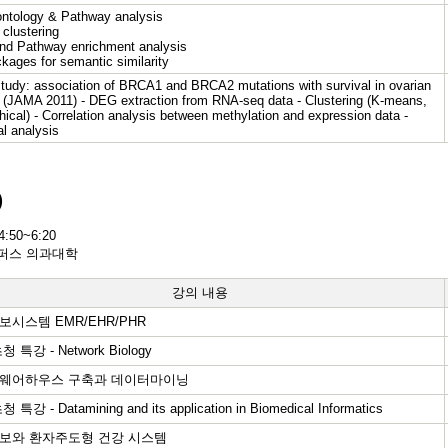
ntology & Pathway analysis
 clustering
nd Pathway enrichment analysis
ckages for semantic similarity
tudy: association of BRCA1 and BRCA2 mutations with survival in ovarian
 (JAMA 2011) - DEG extraction from RNA-seq data - Clustering (K-means,
chical) - Correlation analysis between methylation and expression data -
al analysis
)
0~6:20
퍼스 의과대학
강의 내용
시스템 EMR/EHR/PHR
 특강 - Network Biology
웨어하우스 구축과 데이터마이닝
특강 - Datamining and its application in Biomedical Informatics
보와 환자주도형 건강 시스템