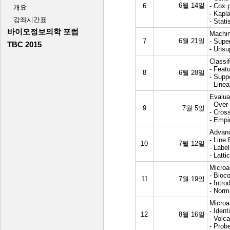
6월 14일
6
- Cox 
- Kapl
- Stati
Machin
6월 21일
7
- Supe
- Unsu
Classi
- Feat
8
6월 28일
- Supp
- Line
Evalua
- Over-
9
7월 5일
- Cross
- Empir
Advanc
- Line 
10
7월 12일
- Labe
- Latt
Microa
- Bioc
11
7월 19일
- Intro
- Norm
Microa
- Iden
12
8월 16일
- Volc
- Prob