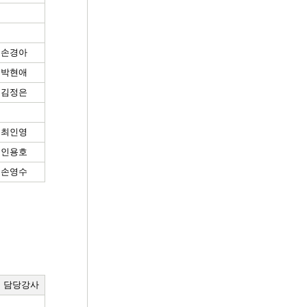
손경아
박현애
김정은
최인영
인용호
손영수
담당강사