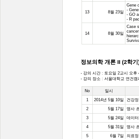
Gene o
- Gene
13
8월 23일
- GO a
- R pa
Case s
cancer
14
8월 30일
hierar
Surviv
정보의학 개론 II (2학기
- 강의 시간 : 토요일 2교시 오후 4:5
- 강의 장소 : 서울대학교 연건캠
No
일시
1
2014년 5월 10일
건강정보
2
5월 17일
명사 초청
3
5월 24일
데이터
4
5월 31일
명사 초청 
5
6월 7일
의료정