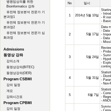
No
일시
Startin
- Intro
1
2014년 5월 10일
- R ins
- Basi
Data m
- Data
5월 17일
2
- Impo
- Dat
- Miss
Review
- Proba
- Summ
3
5월 24일
- Hypot
- Explo
contin
Statist
- Distr
4
5월 31일
- Para
- Non-
Statist
- Corre
5
6월 7일
- Regr
- ANO
Surviv
- Censo