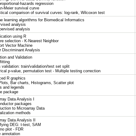
proportional-hazards regression
an-Meier survival curve
stical comparison of survival curves: log-rank, Wilcoxon test
e learning algorithms for Biomedical Informatics
rvised analysis
pervised analysis
fication using R
ure selection - K-Nearest Neighbor
ort Vector Machine
ar Discriminant Analysis
tion and Validation
fitting
 validation: train/validation/test set split
ical p-value, permutation test - Multiple testing correction
ed R graphics
Plots, Bar charts, Histograms, Scatter plot
ls and legends
ice package
rray Data Analysis I
onductor packages
duction to Microarray Data
alization methods
rray Data Analysis II
tifying DEG: t-test, SAM
ano plot - FDR
e annotation