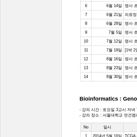
6
6월 14일
명사 초청
7
6월 21일
의료정
8
6월 28일
명사 초청
9
7월 5일
명사 초
10
7월 12일
명사 초청
11
7월 19일
[1박 
12
8월 16일
명사 
13
8월 23일
명사 초청
14
8월 30일
명사 초청
Bioinformatics : Gen
- 강의 시간 : 토요일 3교시 저녁 7:3
- 강의 장소 : 서울대학교 연건캠
No
일시
1
2014년 5월 10일
TCGA d