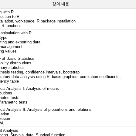
강의 내용
g with R
duction to R
tallation, workspace, R package installation
c R functions
anipulation with R
 type
rting and exporting data
a management
ing values
 of Basic Statistics
bility distributions
ary statistics
hesis testing, confidence intervals, bootstrap
ratory data analysis using R: basic graphics, correlation coefficients,
gency table
ical Analysis I: Analysis of means
ibutions
metric tests
Parametric tests
ical Analysis II: Analysis of proportions and relations
lation
ession
VA
al Analysis
ring, Survival data, Survival function